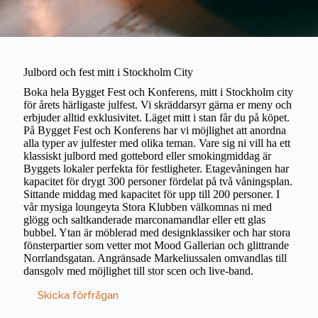
Julbord och fest mitt i Stockholm City
Boka hela Bygget Fest och Konferens, mitt i Stockholm city
för årets härligaste julfest. Vi skräddarsyr gärna er meny och
erbjuder alltid exklusivitet. Läget mitt i stan får du på köpet. ​
På Bygget Fest och Konferens har vi möjlighet att anordna
alla typer av julfester med olika teman. Vare sig ni vill ha ett
klassiskt julbord med gottebord eller smokingmiddag är
Byggets lokaler perfekta för festligheter. Etagevåningen har
kapacitet för drygt 300 personer fördelat på två våningsplan.
Sittande middag med kapacitet för upp till 200 personer. I
vår mysiga loungeyta Stora Klubben välkomnas ni med
glögg och saltkanderade marconamandlar eller ett glas
bubbel. Ytan är möblerad med designklassiker och har stora
fönsterpartier som vetter mot Mood Gallerian och glittrande
Norrlandsgatan. Angränsade Markeliussalen omvandlas till
dansgolv med möjlighet till stor scen och live-band.
Skicka förfrågan