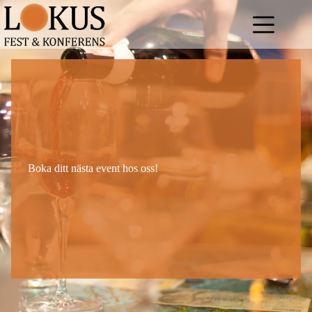
Hoppa
till
innehåll
Boka ditt nästa event hos oss!